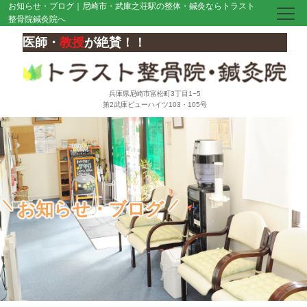
お知らせ・ブログ｜尼崎市・武庫之荘駅の整体・鍼灸ならトラスト
整骨院鍼灸院へ
医師・
教授
が絶賛！！
兵庫県尼崎市富松町3丁目1−5
第2武庫ビューハイツ103・105号
お知らせ・ブログ