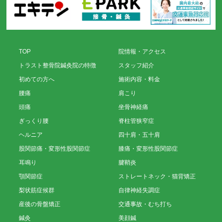
TOP
院情報・アクセス
トラスト整骨院鍼灸院の特徴
スタッフ紹介
初めての方へ
施術内容・料金
腰痛
肩こり
頭痛
坐骨神経痛
ぎっくり腰
脊柱管狭窄症
ヘルニア
四十肩・五十肩
股関節痛・変形性股関節症
膝痛・変形性股関節症
耳鳴り
腱鞘炎
顎関節症
ストレートネック・猫背矯正
梨状筋症候群
自律神経失調症
産後の骨盤矯正
交通事故・むち打ち
鍼灸
美顔鍼