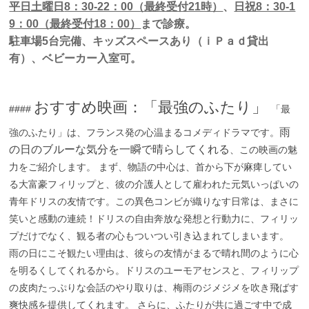
平日土曜日
8：30-22：00（最終受付21時）
、
日祝8：30-1
9：00（最終受付18：00）
まで診療。
駐車場
5台
完備、キッズスペースあり（ｉＰａｄ貸出
有）、ベビーカー入室可。
おすすめ映画：「最強のふたり」
####
「最
雨
強のふたり」は、フランス発の心温まるコメディドラマです。
の日のブルーな気分を一瞬で晴らしてくれる
、この映画の魅
力をご紹介します。 まず、物語の中心は、首から下が麻痺してい
る大富豪フィリップと、彼の介護人として雇われた元気いっぱいの
青年ドリスの友情です。この異色コンビが織りなす日常は、まさに
笑いと感動の連続！ドリスの自由奔放な発想と行動力に、フィリッ
プだけでなく、観る者の心もついつい引き込まれてしまいます。
雨の日にこそ観たい理由は、彼らの友情がまるで晴れ間のように心
を明るくしてくれるから。ドリスのユーモアセンスと、フィリップ
の皮肉たっぷりな会話のやり取りは、梅雨のジメジメを吹き飛ばす
爽快感を提供してくれます。 さらに、ふたりが共に過ごす中で成