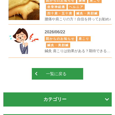
院からのお知らせ
腰痛
肩こり
坐骨神経痛
ヘルニア
四十肩・五十肩
鍼灸・美顔鍼
腰痛や肩こりの方！自信を持ってお勧め♪
2026/06/22
院からのお知らせ
肩こり
鍼灸・美顔鍼
鍼灸 肩こりは効果がある？期待できる作用や施術の流れ・通院の目安を解説
一覧に戻る
カテゴリー