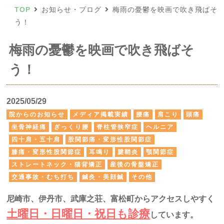
TOP
お知らせ・ブログ
梅雨の憂鬱を映画で吹き飛ばそ
う！
梅雨の憂鬱を映画で吹き飛ばそ
う！
2025/05/29
院からのお知らせ
メディア掲載実績
腰痛
肩こり
頭痛
坐骨神経痛
ぎっくり腰
脊柱管狭窄症
ヘルニア
四十肩・五十肩
股関節痛・変形性股関節症
膝痛・変形性股関節症
耳鳴り
腱鞘炎
顎関節症
ストレートネック・猫背矯正
産後の骨盤矯正
交通事故・むち打ち
鍼灸・美顔鍼
その他
尼崎市、伊丹市、武庫之荘、富松町からアクセスしやすく
土曜日・日曜日・祝日も診療
しています。