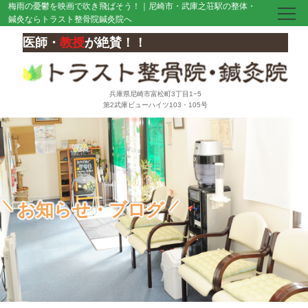
梅雨の憂鬱を映画で吹き飛ばそう！｜尼崎市・武庫之荘駅の整体・
鍼灸ならトラスト整骨院鍼灸院へ
医師・
教授
が絶賛！！
兵庫県尼崎市富松町3丁目1−5
第2武庫ビューハイツ103・105号
お知らせ・ブログ