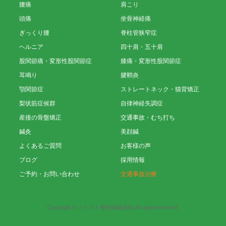
腰痛
肩こり
頭痛
坐骨神経痛
ぎっくり腰
脊柱管狭窄症
ヘルニア
四十肩・五十肩
股関節痛・変形性股関節症
膝痛・変形性股関節症
耳鳴り
腱鞘炎
顎関節症
ストレートネック・猫背矯正
梨状筋症候群
自律神経失調症
産後の骨盤矯正
交通事故・むち打ち
鍼灸
美顔鍼
よくあるご質問
お客様の声
ブログ
採用情報
ご予約・お問い合わせ
交通事故治療
Copyright © トラスト整骨院鍼灸院 All rightsreserved.