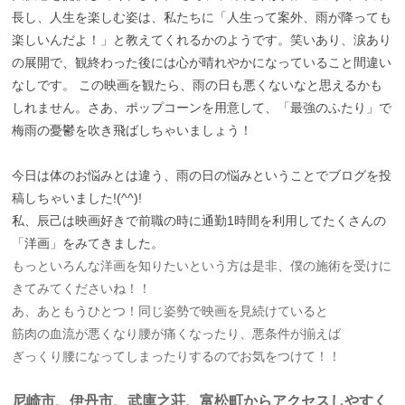
長し、人生を楽しむ姿は、私たちに「人生って案外、雨が降っても
楽しいんだよ！」と教えてくれるかのようです。笑いあり、涙あり
の展開で、観終わった後には心が晴れやかになっていること間違い
なしです。 この映画を観たら、雨の日も悪くないなと思えるかも
しれません。さあ、ポップコーンを用意して、「最強のふたり」で
梅雨の憂鬱を吹き飛ばしちゃいましょう！
今日は体のお悩みとは違う、雨の日の悩みということでブログを投
稿しちゃいました!(^^)!
私、辰己は映画好きで前職の時に通勤1時間を利用してたくさんの
「洋画」をみてきました。
もっといろんな洋画を知りたいという方は是非、僕の施術を受けに
きてみてくださいね！！
あ、あともうひとつ！同じ姿勢で映画を見続けていると
筋肉の血流が悪くなり腰が痛くなったり、悪条件が揃えば
ぎっくり腰になってしまったりするのでお気をつけて！！
尼崎市、伊丹市、武庫之荘、富松町
からアクセスしやすく