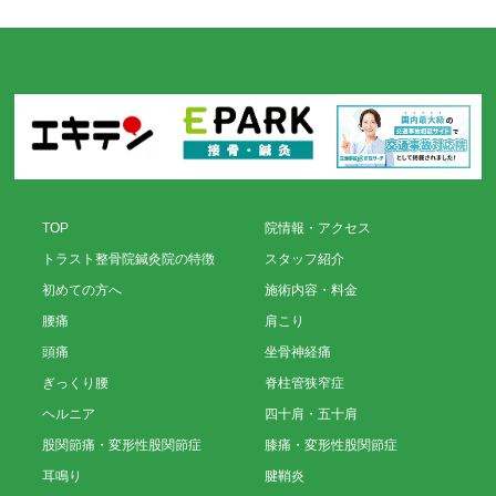
TOP
院情報・アクセス
トラスト整骨院鍼灸院の特徴
スタッフ紹介
初めての方へ
施術内容・料金
腰痛
肩こり
頭痛
坐骨神経痛
ぎっくり腰
脊柱管狭窄症
ヘルニア
四十肩・五十肩
股関節痛・変形性股関節症
膝痛・変形性股関節症
耳鳴り
腱鞘炎