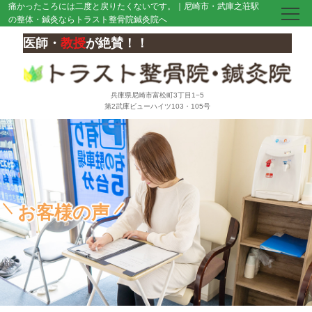
痛かったころには二度と戻りたくないです。｜尼崎市・武庫之荘駅
の整体・鍼灸ならトラスト整骨院鍼灸院へ
医師・
教授
が絶賛！！
兵庫県尼崎市富松町3丁目1−5
第2武庫ビューハイツ103・105号
お客様の声