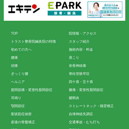
TOP
院情報・アクセス
トラスト整骨院鍼灸院の特徴
スタッフ紹介
初めての方へ
施術内容・料金
腰痛
肩こり
頭痛
坐骨神経痛
ぎっくり腰
脊柱管狭窄症
ヘルニア
四十肩・五十肩
股関節痛・変形性股関節症
膝痛・変形性股関節症
耳鳴り
腱鞘炎
顎関節症
ストレートネック・猫背矯正
梨状筋症候群
自律神経失調症
産後の骨盤矯正
交通事故・むち打ち