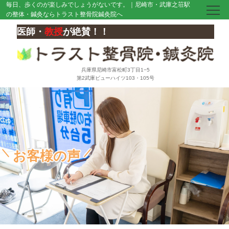
毎日、歩くのが楽しみでしょうがないです。｜尼崎市・武庫之荘駅
の整体・鍼灸ならトラスト整骨院鍼灸院へ
医師・
教授
が絶賛！！
兵庫県尼崎市富松町3丁目1−5
第2武庫ビューハイツ103・105号
お客様の声