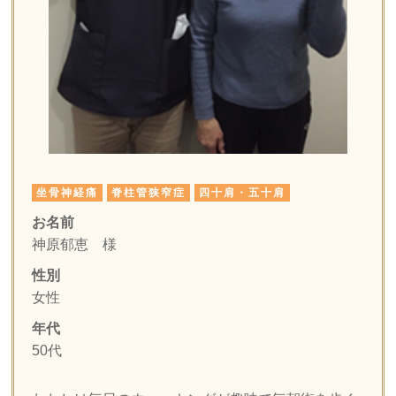
坐骨神経痛
脊柱管狭窄症
四十肩・五十肩
お名前
神原郁恵
様
性別
女性
年代
50代