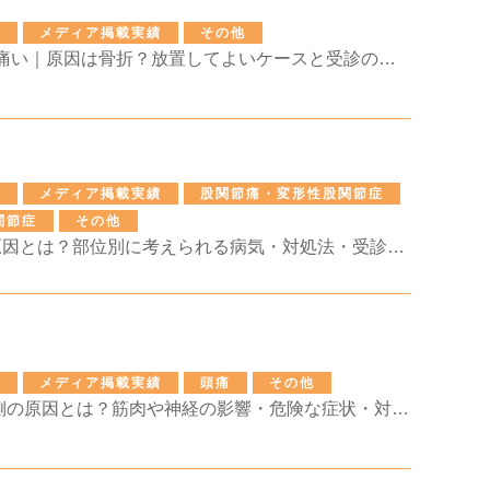
せ
メディア掲載実績
その他
肋骨 ポキッと音 痛い｜原因は骨折？放置してよいケースと受診の目安を解説
せ
メディア掲載実績
股関節痛・変形性股関節症
関節症
その他
足曲げると痛い原因とは？部位別に考えられる病気・対処法・受診の目安を解説
せ
メディア掲載実績
頭痛
その他
頭押すと痛い 左側の原因とは？筋肉や神経の影響・危険な症状・対処法を解説