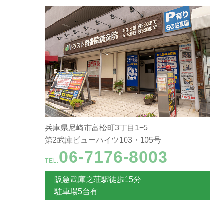
兵庫県尼崎市富松町3丁目1−5
第2武庫ビューハイツ103・105号
06-7176-8003
TEL.
阪急武庫之荘駅徒歩15分
駐車場5台有