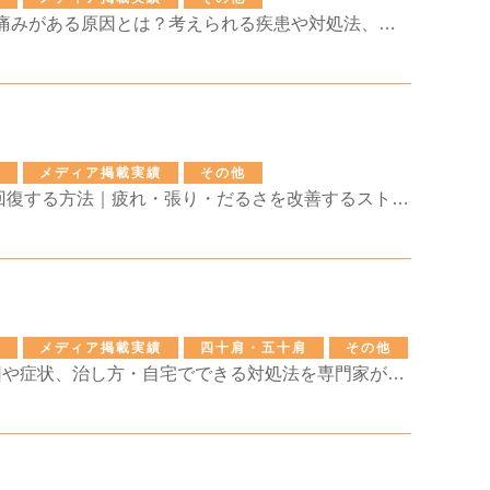
肩の骨 出っ張り 痛みがある原因とは？考えられる疾患や対処法、受診の目安を解説
せ
メディア掲載実績
その他
ふくらはぎ 疲労回復する方法｜疲れ・張り・だるさを改善するストレッチやケア方法を解説
せ
メディア掲載実績
四十肩・五十肩
その他
六十肩とは？原因や症状、治し方・自宅でできる対処法を専門家が解説