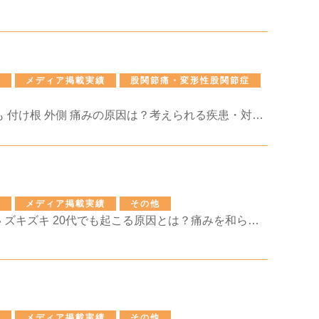
せ
メディア掲載実績
股関節痛・変形性股関節症
ランニング 太もも 付け根 外側 痛みの原因は？考えられる疾患・対処法・再発予防まで徹底解説
せ
メディア掲載実績
その他
肩の付け根が痛い ズキズキ 20代でも起こる原因とは？痛みを和らげる対処法や受診の目安を解説
せ
メディア掲載実績
その他