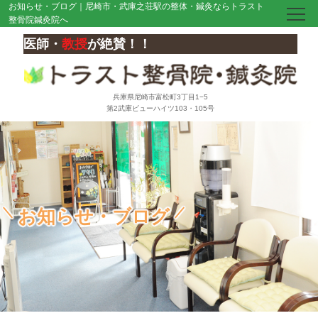
お知らせ・ブログ｜尼崎市・武庫之荘駅の整体・鍼灸ならトラスト
整骨院鍼灸院へ
医師・
教授
が絶賛！！
兵庫県尼崎市富松町3丁目1−5
第2武庫ビューハイツ103・105号
お知らせ・ブログ