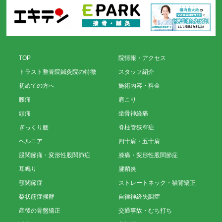
TOP
院情報・アクセス
トラスト整骨院鍼灸院の特徴
スタッフ紹介
初めての方へ
施術内容・料金
腰痛
肩こり
頭痛
坐骨神経痛
ぎっくり腰
脊柱管狭窄症
ヘルニア
四十肩・五十肩
股関節痛・変形性股関節症
膝痛・変形性股関節症
耳鳴り
腱鞘炎
顎関節症
ストレートネック・猫背矯正
梨状筋症候群
自律神経失調症
産後の骨盤矯正
交通事故・むち打ち